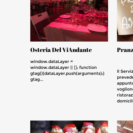
Osteria Del ViAndante
Pranz
window.dataLayer =
window.dataLayer || []; function
Il Serv
gtag(){dataLayer.push(arguments);}
prevede
gtag...
appunto
vogliono
ristora
domicil