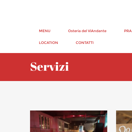
MENU
Osteria del ViAndante
PRA
LOCATION
CONTATTI
Servizi