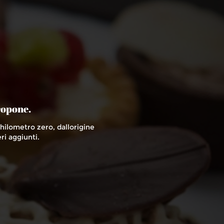
ropone.
lometro zero, dallorigine
ri aggiunti.