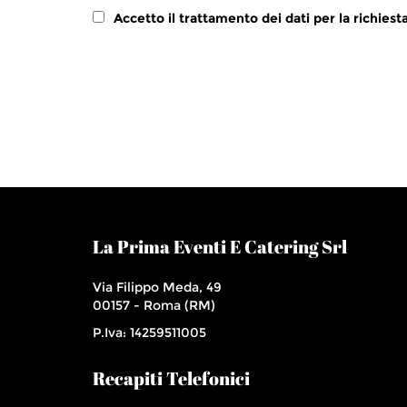
Accetto il trattamento dei dati per la richiest
La Prima Eventi E Catering Srl
Via Filippo Meda, 49
00157
-
Roma (RM)
P.Iva: 14259511005
Recapiti Telefonici