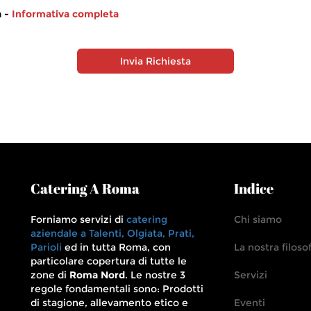
a -
Informativa completa
Invia Richiesta
Catering A Roma
Indice
Forniamo servizi di
catering
Chi siamo
aziendale a Talenti, Olgiata, Prati,
Parioli
ed in tutta Roma, con
La nostra filosof
particolare copertura di tutte le
zone di
Roma Nord
. Le nostre 3
Servizi
regole fondamentali sono: Prodotti
di stagione, allevamento etico e
Eventi