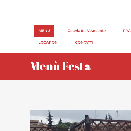
MENU
Osteria del ViAndante
PRA
LOCATION
CONTATTI
Menù Festa